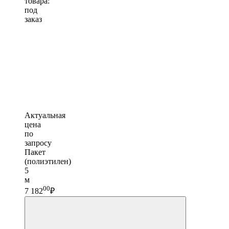
товара:
под
заказ
Актуальная
цена
по
запросу
Пакет
(полиэтилен)
5
м
00
7 182
₽