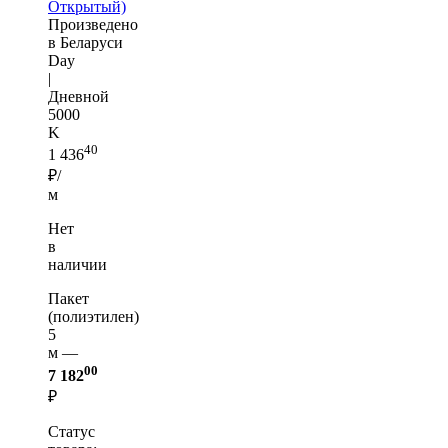
Открытый)
Произведено
в Беларуси
Day
|
Дневной
5000
K
40
1 436
₽/
м
Нет
в
наличии
Пакет
(полиэтилен)
5
м —
00
7 182
₽
Статус