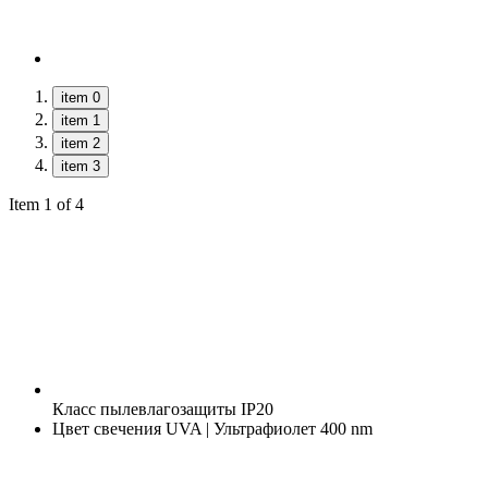
item 0
item 1
item 2
item 3
Item 1 of 4
Класс пылевлагозащиты
IP20
Цвет свечения
UVA | Ультрафиолет 400 nm