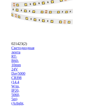
021423(2)
Светодиодная
лента
RT-
B60-
10mm
24V
Day5000
CRI98
(14.4
W/m,
IP20,
5060,
5m)
(Arlight,