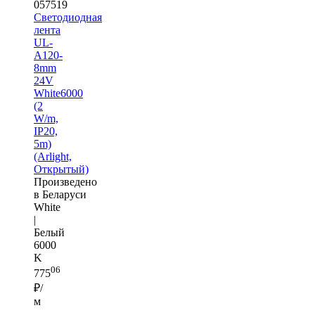
057519
Светодиодная
лента
UL-
A120-
8mm
24V
White6000
(2
W/m,
IP20,
5m)
(Arlight,
Открытый)
Произведено
в Беларуси
White
|
Белый
6000
K
06
775
₽/
м