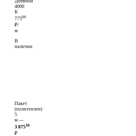
Дневной
4000
K
06
775
₽/
м
В
наличии
Пакет
(полиэтилен)
5
м —
30
3 875
₽