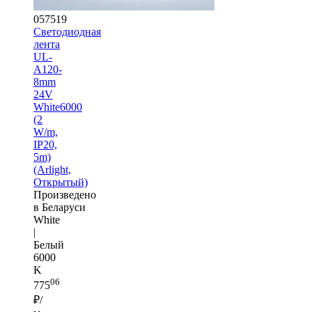
057519
Светодиодная
лента
UL-
A120-
8mm
24V
White6000
(2
W/m,
IP20,
5m)
(Arlight,
Открытый)
Произведено
в Беларуси
White
|
Белый
6000
K
06
775
₽/