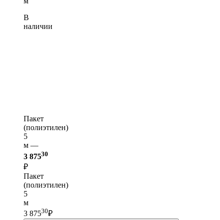
м
В
наличии
Пакет
(полиэтилен)
5
м —
30
3 875
₽
Пакет
(полиэтилен)
5
м
30
3 875
₽