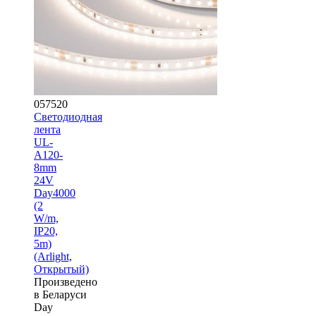
057520
Светодиодная
лента
UL-
A120-
8mm
24V
Day4000
(2
W/m,
IP20,
5m)
(Arlight,
Открытый)
Произведено
в Беларуси
Day