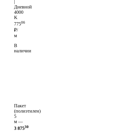
|
Дневной
4000
K
06
775
₽/
м
В
наличии
Пакет
(полиэтилен)
5
м —
30
3 875