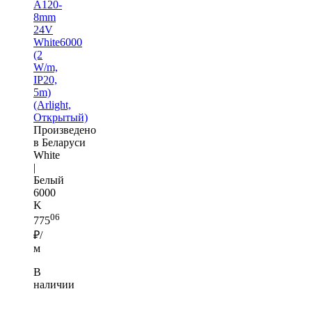
A120-
8mm
24V
White6000
(2
W/m,
IP20,
5m)
(Arlight,
Открытый)
Произведено
в Беларуси
White
|
Белый
6000
K
06
775
₽/
м
В
наличии