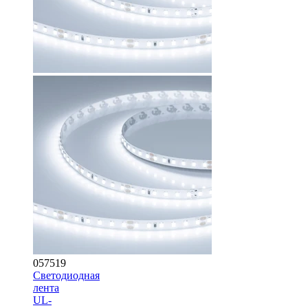
057519
Светодиодная
лента
UL-