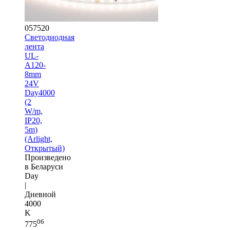
057520
Светодиодная
лента
UL-
A120-
8mm
24V
Day4000
(2
W/m,
IP20,
5m)
(Arlight,
Открытый)
Произведено
в Беларуси
Day
|
Дневной
4000
K
06
775