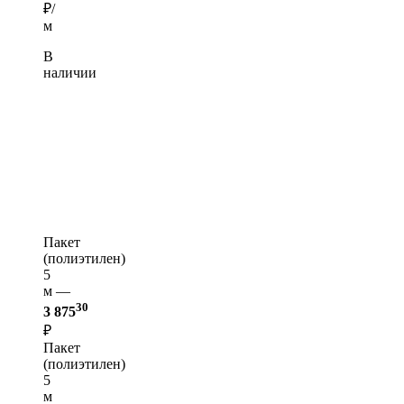
₽/
м
В
наличии
Пакет
(полиэтилен)
5
м —
30
3 875
₽
Пакет
(полиэтилен)
5
м