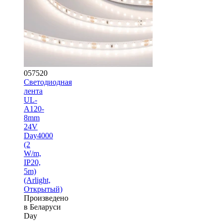
057520
Светодиодная
лента
UL-
A120-
8mm
24V
Day4000
(2
W/m,
IP20,
5m)
(Arlight,
Открытый)
Произведено
в Беларуси
Day