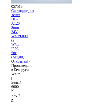
057519
Светодиодная
лента
UL-
A120-
8mm
24V
White6000
(2
W/m,
IP20,
5m)
(Arlight,
Открытый)
Произведено
в Беларуси
White
|
Белый
6000
K
06
775
₽/