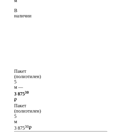
м
В
наличии
Пакет
(полиэтилен)
5
м —
30
3 875
₽
Пакет
(полиэтилен)
5
м
30
3 875
₽