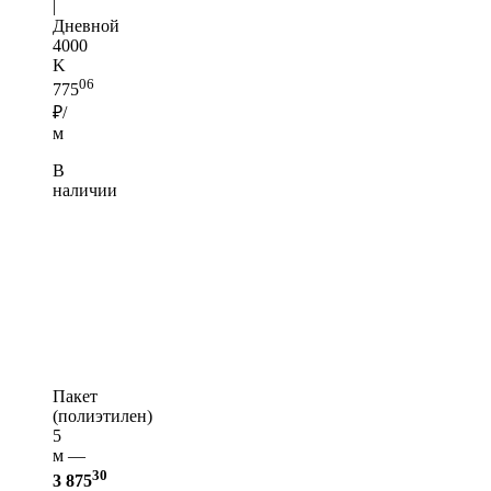
|
Дневной
4000
K
06
775
₽/
м
В
наличии
Пакет
(полиэтилен)
5
м —
30
3 875