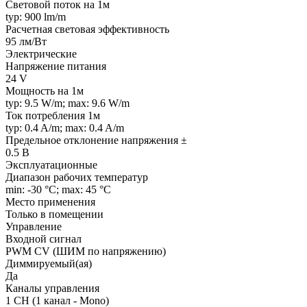
Световой поток на 1м
typ: 900 lm/m
Расчетная световая эффективность
95 лм/Вт
Электрические
Напряжение питания
24 V
Мощность на 1м
typ: 9.5 W/m; max: 9.6 W/m
Ток потребления 1м
typ: 0.4 A/m; max: 0.4 A/m
Предельное отклонение напряжения ±
0.5 В
Эксплуатационные
Диапазон рабочих температур
min: -30 °C; max: 45 °C
Место применения
Только в помещении
Управление
Входной сигнал
PWM СV (ШИМ по напряжению)
Диммируемый(ая)
Да
Каналы управления
1 CH (1 канал - Mono)