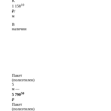
K
10
1 158
₽/
м
В
наличии
Пакет
(полиэтилен)
5
м —
50
5 790
₽
Пакет
(полиэтилен)