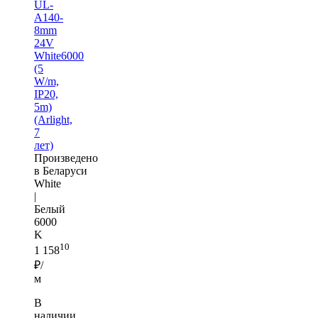
UL-
A140-
8mm
24V
White6000
(5
W/m,
IP20,
5m)
(Arlight,
7
лет)
Произведено
в Беларуси
White
|
Белый
6000
K
10
1 158
₽/
м
В
наличии