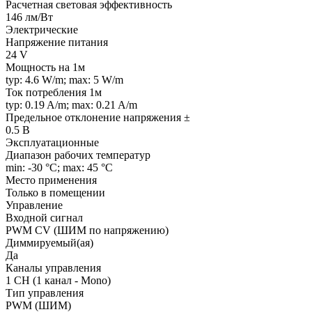
Расчетная световая эффективность
146 лм/Вт
Электрические
Напряжение питания
24 V
Мощность на 1м
typ: 4.6 W/m; max: 5 W/m
Ток потребления 1м
typ: 0.19 A/m; max: 0.21 A/m
Предельное отклонение напряжения ±
0.5 В
Эксплуатационные
Диапазон рабочих температур
min: -30 °C; max: 45 °C
Место применения
Только в помещении
Управление
Входной сигнал
PWM СV (ШИМ по напряжению)
Диммируемый(ая)
Да
Каналы управления
1 CH (1 канал - Mono)
Тип управления
PWM (ШИМ)