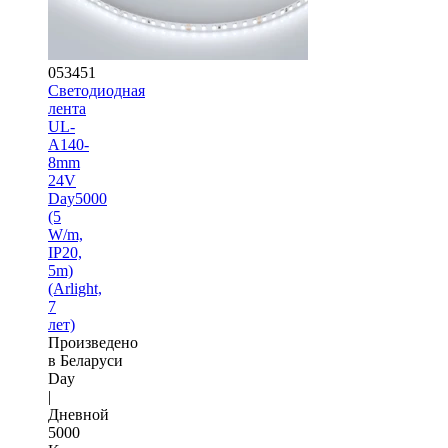
053451
Светодиодная
лента
UL-
A140-
8mm
24V
Day5000
(5
W/m,
IP20,
5m)
(Arlight,
7
лет)
Произведено
в Беларуси
Day
|
Дневной
5000