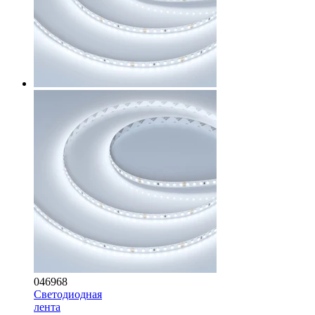
046968
Светодиодная
лента