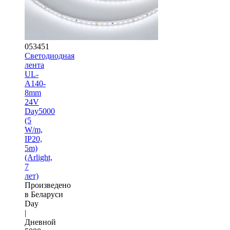
053451
Светодиодная
лента
UL-
A140-
8mm
24V
Day5000
(5
W/m,
IP20,
5m)
(Arlight,
7
лет)
Произведено
в Беларуси
Day
|
Дневной