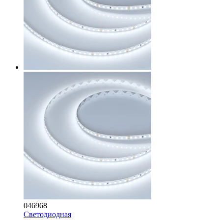
046968
Светодиодная