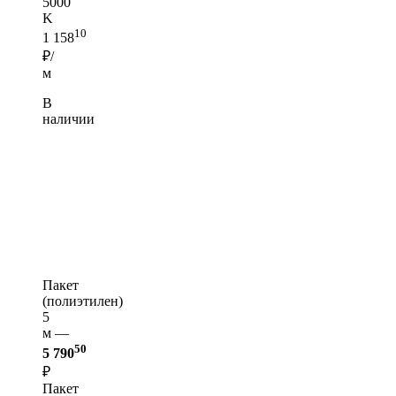
5000
K
10
1 158
₽/
м
В
наличии
Пакет
(полиэтилен)
5
м —
50
5 790
₽
Пакет