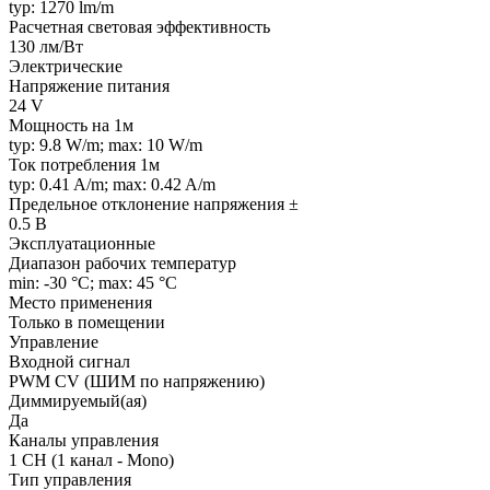
typ: 1270 lm/m
Расчетная световая эффективность
130 лм/Вт
Электрические
Напряжение питания
24 V
Мощность на 1м
typ: 9.8 W/m; max: 10 W/m
Ток потребления 1м
typ: 0.41 A/m; max: 0.42 A/m
Предельное отклонение напряжения ±
0.5 В
Эксплуатационные
Диапазон рабочих температур
min: -30 °C; max: 45 °C
Место применения
Только в помещении
Управление
Входной сигнал
PWM СV (ШИМ по напряжению)
Диммируемый(ая)
Да
Каналы управления
1 CH (1 канал - Mono)
Тип управления