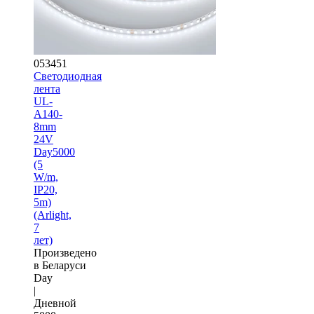
053451
Светодиодная
лента
UL-
A140-
8mm
24V
Day5000
(5
W/m,
IP20,
5m)
(Arlight,
7
лет)
Произведено
в Беларуси
Day
|
Дневной