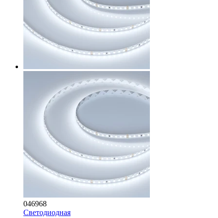
046968
Светодиодная