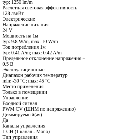
typ: 1250 lm/m
Расчетная световая эффективность
128 лм/Вт
Электрические
Напряжение питания
24 V
Мощность на 1м
typ: 9.8 W/m; max: 10 W/m
Ток потребления 1м
typ: 0.41 A/m; max: 0.42 A/m
Предельное отклонение напряжения ±
0.5 В
Эксплуатационные
Диапазон рабочих температур
min: -30 °C; max: 45 °C
Место применения
Только в помещении
Управление
Входной сигнал
PWM СV (ШИМ по напряжению)
Диммируемый(ая)
Да
Каналы управления
1 CH (1 канал - Mono)
Тип управления