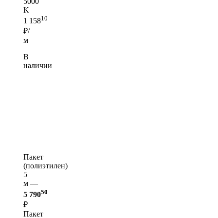
5000
K
10
1 158
₽/
м
В
наличии
Пакет
(полиэтилен)
5
м —
50
5 790
₽
Пакет