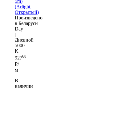
5m)
(Arlight,
Открытый)
Произведено
в Беларуси
Day
|
Дневной
5000
K
68
927
₽/
м
В
наличии