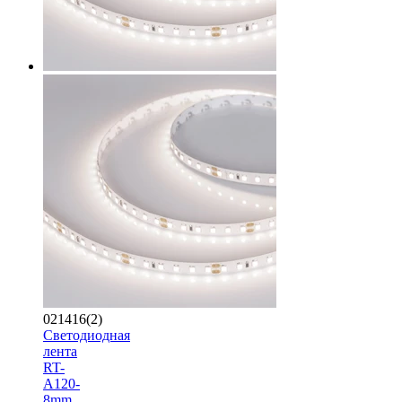
021416(2)
Светодиодная
лента
RT-
A120-
8mm