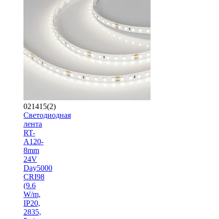
021415(2)
Светодиодная
лента
RT-
A120-
8mm
24V
Day5000
CRI98
(9.6
W/m,
IP20,
2835,