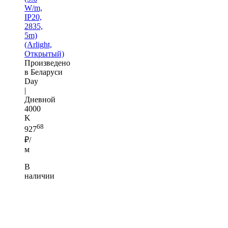
W/m,
IP20,
2835,
5m)
(Arlight,
Открытый)
Произведено
в Беларуси
Day
|
Дневной
4000
K
68
927
₽/
м
В
наличии