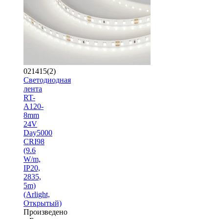
021415(2)
Светодиодная
лента
RT-
A120-
8mm
24V
Day5000
CRI98
(9.6
W/m,
IP20,
2835,
5m)
(Arlight,
Открытый)
Произведено