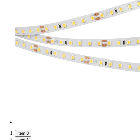
item 0
item 1