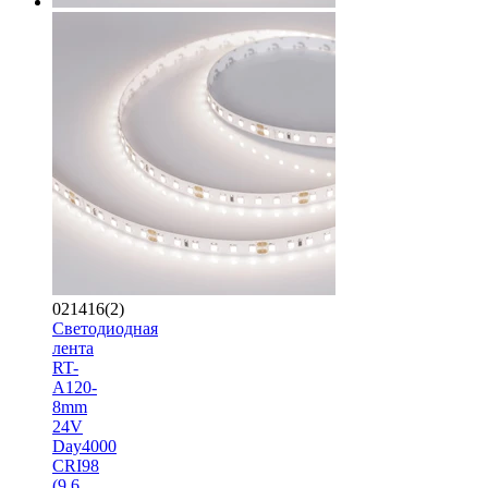
021416(2)
Светодиодная
лента
RT-
A120-
8mm
24V
Day4000
CRI98
(9.6