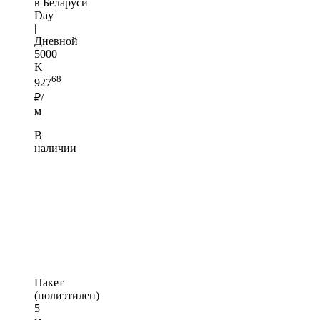
в Беларуси
Day
|
Дневной
5000
K
68
927
₽/
м
В
наличии
Пакет
(полиэтилен)
5