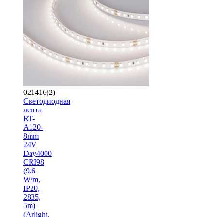
021416(2)
Светодиодная
лента
RT-
A120-
8mm
24V
Day4000
CRI98
(9.6
W/m,
IP20,
2835,
5m)
(Arlight,