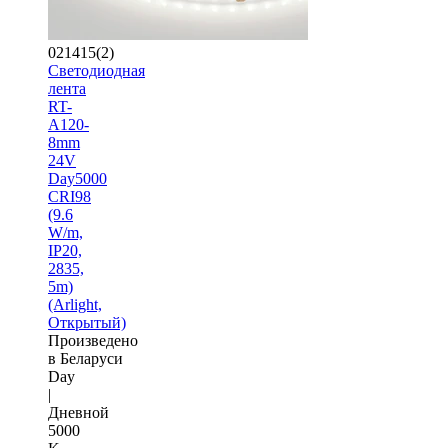
021415(2)
Светодиодная
лента
RT-
A120-
8mm
24V
Day5000
CRI98
(9.6
W/m,
IP20,
2835,
5m)
(Arlight,
Открытый)
Произведено
в Беларуси
Day
|
Дневной
5000