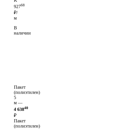
K
68
927
₽/
м
В
наличии
Пакет
(полиэтилен)
5
м —
40
4 638
₽
Пакет
(полиэтилен)