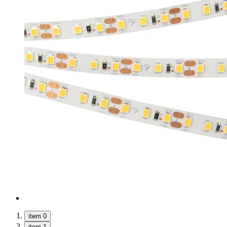
item 0
item 1