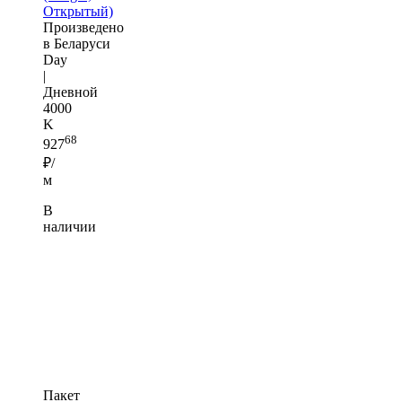
Открытый)
Произведено
в Беларуси
Day
|
Дневной
4000
K
68
927
₽/
м
В
наличии
Пакет