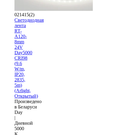
021415(2)
Светодиодная
лента
RT-
A120-
8mm
24V
Day5000
CRI98
(9.6
W/m,
IP20,
2835,
5m)
(Arlight,
Открытый)
Произведено
в Беларуси
Day
|
Дневной
5000
K