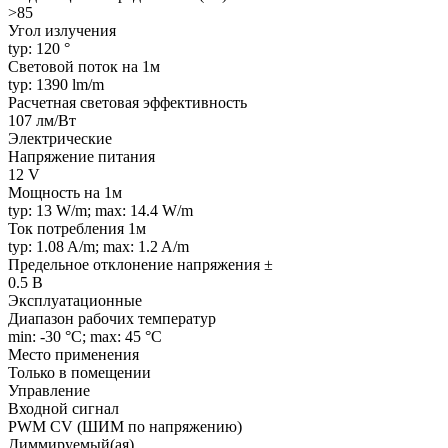
>85
Угол излучения
typ: 120 °
Световой поток на 1м
typ: 1390 lm/m
Расчетная световая эффективность
107 лм/Вт
Электрические
Напряжение питания
12 V
Мощность на 1м
typ: 13 W/m; max: 14.4 W/m
Ток потребления 1м
typ: 1.08 A/m; max: 1.2 A/m
Предельное отклонение напряжения ±
0.5 В
Эксплуатационные
Диапазон рабочих температур
min: -30 °C; max: 45 °C
Место применения
Только в помещении
Управление
Входной сигнал
PWM СV (ШИМ по напряжению)
Диммируемый(ая)