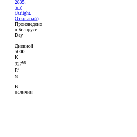
2835,
5m)
(Arlight,
Открытый)
Произведено
в Беларуси
Day
|
Дневной
5000
K
68
927
₽/
м
В
наличии