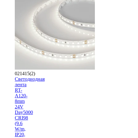
021415(2)
Светодиодная
лента
RT-
A120-
8mm
24V
Day5000
CRI98
(9.6
W/m,
IP20,