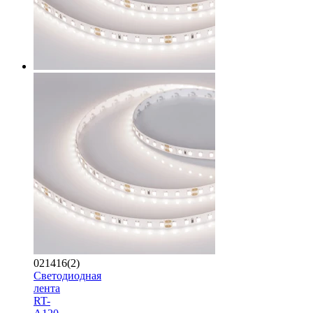
021416(2)
Светодиодная
лента
RT-