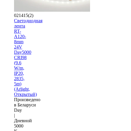
021415(2)
Светодиодная
лента
RT-
A120-
8mm
24V
Day5000
CRI98
(9.6
W/m,
IP20,
2835,
5m)
(Arlight,
Открытый)
Произведено
в Беларуси
Day
|
Дневной
5000