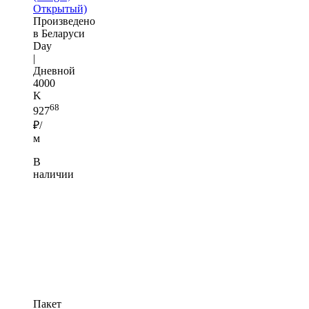
Открытый)
Произведено
в Беларуси
Day
|
Дневной
4000
K
68
927
₽/
м
В
наличии
Пакет