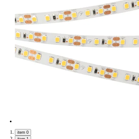
item 0
item 1