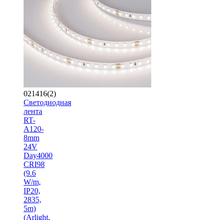
021416(2)
Светодиодная
лента
RT-
A120-
8mm
24V
Day4000
CRI98
(9.6
W/m,
IP20,
2835,
5m)
(Arlight,