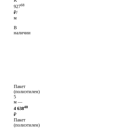
K
68
927
₽/
м
В
наличии
Пакет
(полиэтилен)
5
м —
40
4 638
₽
Пакет
(полиэтилен)