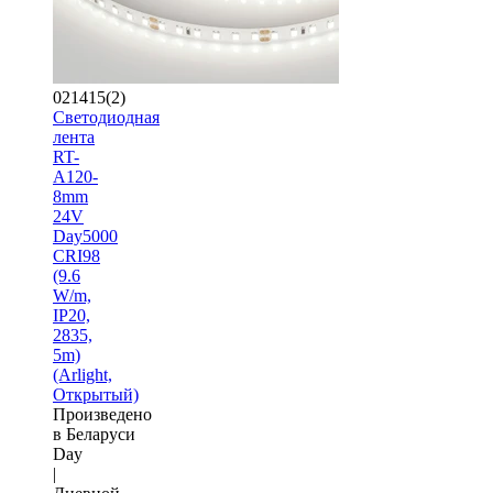
021415(2)
Светодиодная
лента
RT-
A120-
8mm
24V
Day5000
CRI98
(9.6
W/m,
IP20,
2835,
5m)
(Arlight,
Открытый)
Произведено
в Беларуси
Day
|