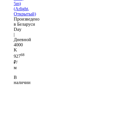
5m)
(Arlight,
Открытый)
Произведено
в Беларуси
Day
|
Дневной
4000
K
68
927
₽/
м
В
наличии