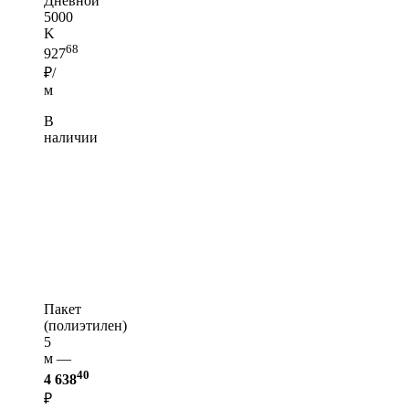
Дневной
5000
K
68
927
₽/
м
В
наличии
Пакет
(полиэтилен)
5
м —
40
4 638
₽