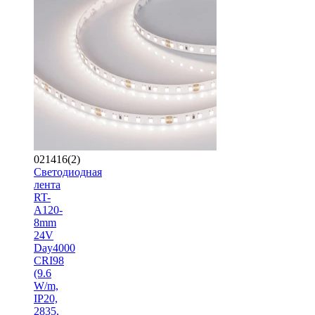
021416(2)
Светодиодная
лента
RT-
A120-
8mm
24V
Day4000
CRI98
(9.6
W/m,
IP20,
2835,