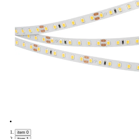
item 0
item 1