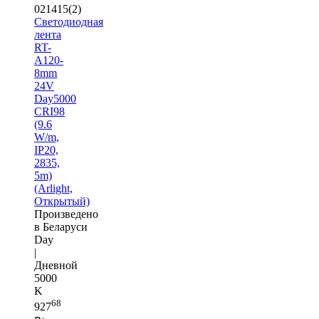
021415(2)
Светодиодная
лента
RT-
A120-
8mm
24V
Day5000
CRI98
(9.6
W/m,
IP20,
2835,
5m)
(Arlight,
Открытый)
Произведено
в Беларуси
Day
|
Дневной
5000
K
68
927