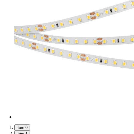
item 0
item 1