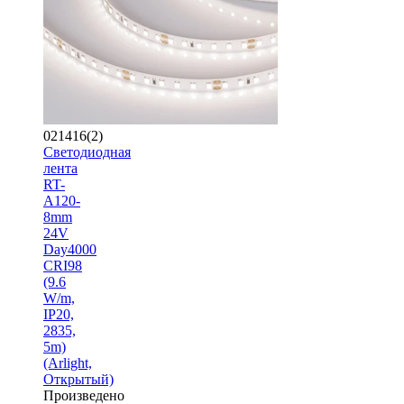
021416(2)
Светодиодная
лента
RT-
A120-
8mm
24V
Day4000
CRI98
(9.6
W/m,
IP20,
2835,
5m)
(Arlight,
Открытый)
Произведено