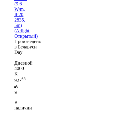
(9.6
W/m,
IP20,
2835,
5m)
(Arlight,
Открытый)
Произведено
в Беларуси
Day
|
Дневной
4000
K
68
927
₽/
м
В
наличии