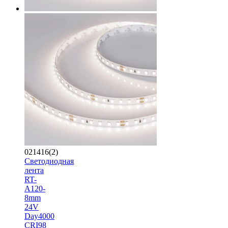
021416(2)
Светодиодная
лента
RT-
A120-
8mm
24V
Day4000
CRI98