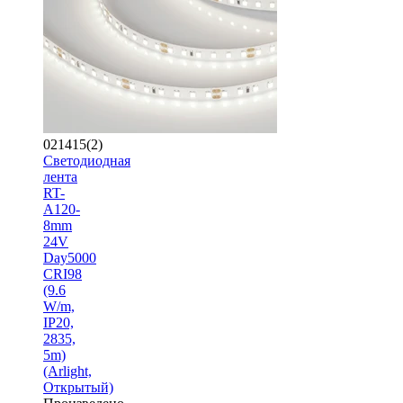
021415(2)
Светодиодная
лента
RT-
A120-
8mm
24V
Day5000
CRI98
(9.6
W/m,
IP20,
2835,
5m)
(Arlight,
Открытый)