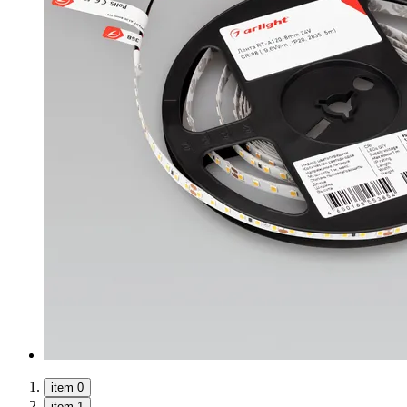
item 0
item 1