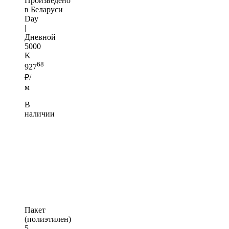
Произведено
в Беларуси
Day
|
Дневной
5000
K
68
927
₽/
м
В
наличии
Пакет
(полиэтилен)
5