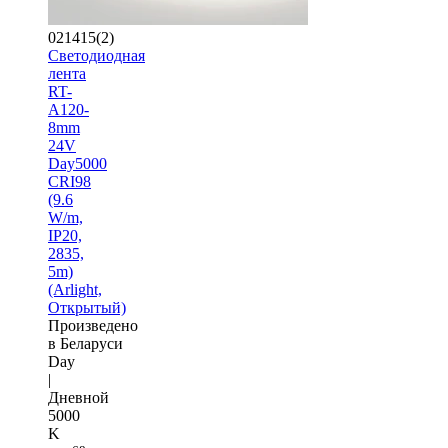
021415(2)
Светодиодная
лента
RT-
A120-
8mm
24V
Day5000
CRI98
(9.6
W/m,
IP20,
2835,
5m)
(Arlight,
Открытый)
Произведено
в Беларуси
Day
|
Дневной
5000
K