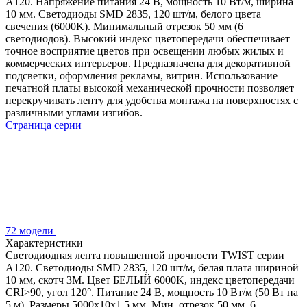
A120. Напряжение питания 24 В, мощность 10 Вт/м, ширина
10 мм. Светодиоды SMD 2835, 120 шт/м, белого цвета
свечения (6000K). Минимальный отрезок 50 мм (6
светодиодов). Высокий индекс цветопередачи обеспечивает
точное восприятие цветов при освещении любых жилых и
коммерческих интерьеров. Предназначена для декоративной
подсветки, оформления рекламы, витрин. Использование
печатной платы высокой механической прочности позволяет
перекручивать ленту для удобства монтажа на поверхностях с
различными углами изгибов.
Страница серии
72 модели
Характеристики
Светодиодная лента повышенной прочности TWIST серии
A120. Светодиоды SMD 2835, 120 шт/м, белая плата шириной
10 мм, скотч 3M. Цвет БЕЛЫЙ 6000K, индекс цветопередачи
CRI>90, угол 120°. Питание 24 В, мощность 10 Вт/м (50 Вт на
5 м). Размеры 5000x10x1.5 мм. Мин. отрезок 50 мм, 6