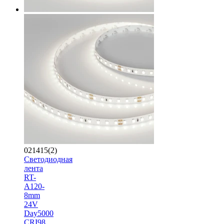
021415(2)
Светодиодная
лента
RT-
A120-
8mm
24V
Day5000
CRI98