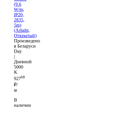
(9.6
W/m,
IP20,
2835,
5m)
(Arlight,
Открытый)
Произведено
в Беларуси
Day
|
Дневной
5000
K
68
927
₽/
м
В
наличии