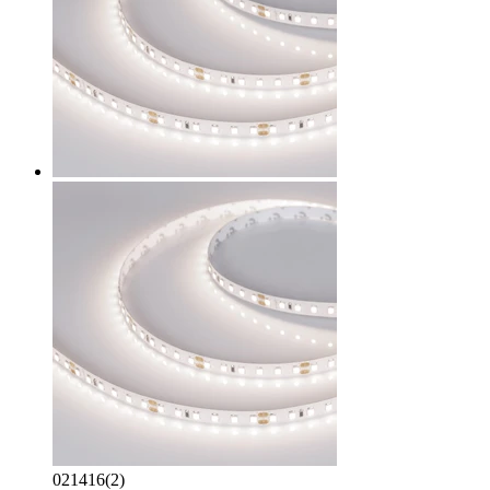
021416(2)