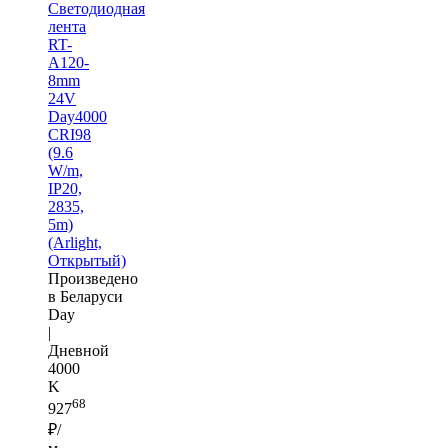
Светодиодная
лента
RT-
A120-
8mm
24V
Day4000
CRI98
(9.6
W/m,
IP20,
2835,
5m)
(Arlight,
Открытый)
Произведено
в Беларуси
Day
|
Дневной
4000
K
68
927
₽/