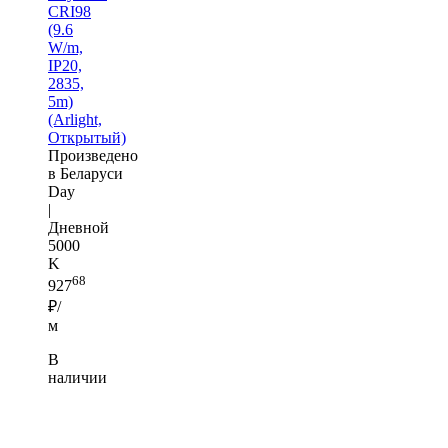
CRI98
(9.6
W/m,
IP20,
2835,
5m)
(Arlight,
Открытый)
Произведено
в Беларуси
Day
|
Дневной
5000
K
68
927
₽/
м
В
наличии