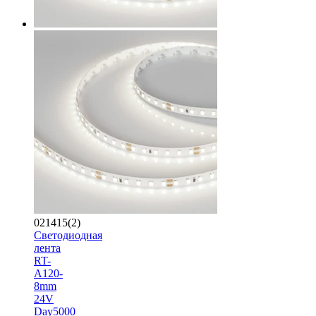
021415(2)
Светодиодная
лента
RT-
A120-
8mm
24V
Day5000