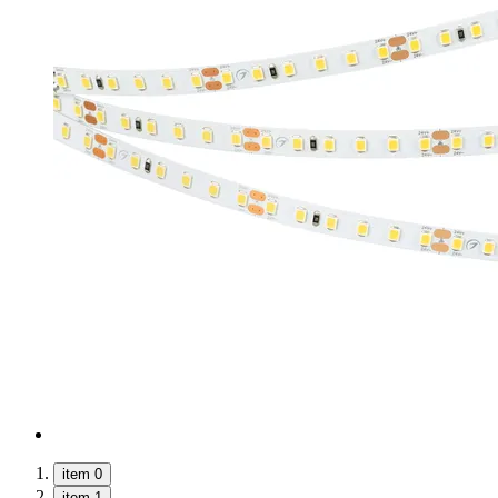
item 0
item 1