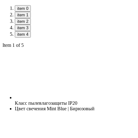
item 0
item 1
item 2
item 3
item 4
Item 1 of 5
Класс пылевлагозащиты
IP20
Цвет свечения
Mint Blue | Бирюзовый