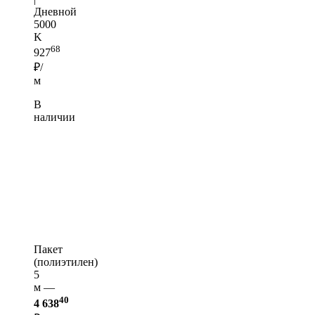
Дневной
5000
K
68
927
₽/
м
В
наличии
Пакет
(полиэтилен)
5
м —
40
4 638