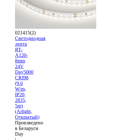
021415(2)
Светодиодная
лента
RT-
A120-
8mm
24V
Day5000
CRI98
(9.6
W/m,
IP20,
2835,
5m)
(Arlight,
Открытый)
Произведено
в Беларуси
Day
|