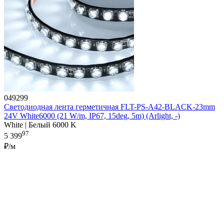
049299
Светодиодная лента герметичная FLT-PS-A42-BLACK-23mm
24V White6000 (21 W/m, IP67, 15deg, 5m) (Arlight, -)
White | Белый 6000 K
97
5 399
₽/м