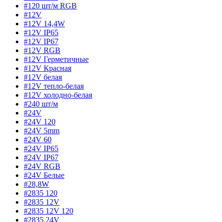
#120 шт/м RGB
#12V
#12V 14,4W
#12V IP65
#12V IP67
#12V RGB
#12V Герметичные
#12V Красная
#12V белая
#12V тепло-белая
#12V холодно-белая
#240 шт/м
#24V
#24V 120
#24V 5mm
#24V 60
#24V IP65
#24V IP67
#24V RGB
#24V Белые
#28,8W
#2835 120
#2835 12V
#2835 12V 120
#2835 24V