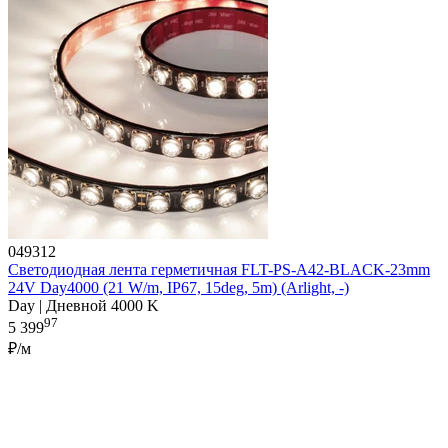
049312
Светодиодная лента герметичная FLT-PS-A42-BLACK-23mm
24V Day4000 (21 W/m, IP67, 15deg, 5m) (Arlight, -)
Day | Дневной 4000 K
97
5 399
₽/м