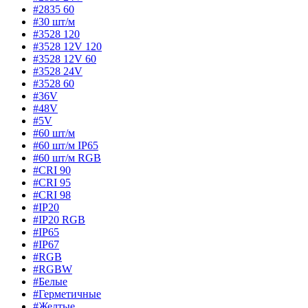
#2835 60
#30 шт/м
#3528 120
#3528 12V 120
#3528 12V 60
#3528 24V
#3528 60
#36V
#48V
#5V
#60 шт/м
#60 шт/м IP65
#60 шт/м RGB
#CRI 90
#CRI 95
#CRI 98
#IP20
#IP20 RGB
#IP65
#IP67
#RGB
#RGBW
#Белые
#Герметичные
#Желтые