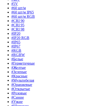
#5V
#60 шт/м
#60 шт/м IP65
#60 шт/м RGB
#CRI 90
#CRI 95
#CRI 98
#IP20
#IP20 RGB
#IP65
#IP67
#RGB
#RGBW
#Белые
#Герметичные
#Желтые
#Зеленые
#Красные
#Мультибелая
#Оранжевые
#Открытые
#Розовые
#Синие
#Узкие
#Широкие