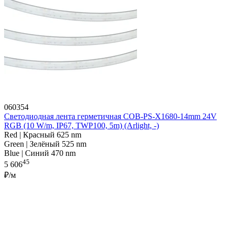
060354
Светодиодная лента герметичная COB-PS-X1680-14mm 24V
RGB (10 W/m, IP67, TWP100, 5m) (Arlight, -)
Red | Красный 625 nm
Green | Зелёный 525 nm
Blue | Синий 470 nm
45
5 606
₽/м