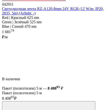
042911
Светодиодная лента RZ-A120-8mm 24V RGB (12 W/m, IP20,
2835, 5m) (Arlight, -)
Red | Красный 625 nm
Green | Зелёный 525 nm
Blue | Синий 470 nm
79
1 681
₽/м
В наличии
95
Пакет (полиэтилен) 5 м —
8 408
₽
Пакет (полиэтилен) 5 м
95
8 408
₽