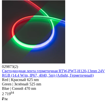
029873(2)
Светодиодная лента герметичная RTW-PWT-H120-13mm 24V
RGB (14.4 W/m, IP67, 4040, 5m) (Arlight, Герметичный)
Red | Красный 625 nm
Green | Зелёный 525 nm
Blue | Синий 470 nm
64
2 719
₽/м