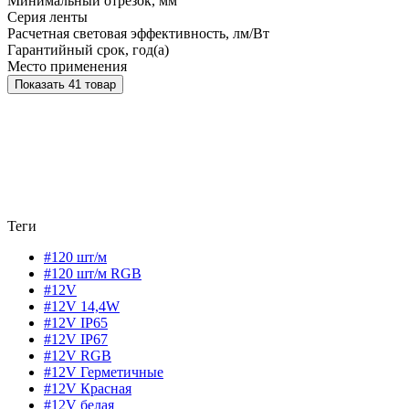
Минимальный отрезок, мм
Серия ленты
Расчетная световая эффективность, лм/Вт
Гарантийный срок, год(а)
Место применения
Показать 41 товар
Теги
#120 шт/м
#120 шт/м RGB
#12V
#12V 14,4W
#12V IP65
#12V IP67
#12V RGB
#12V Герметичные
#12V Красная
#12V белая