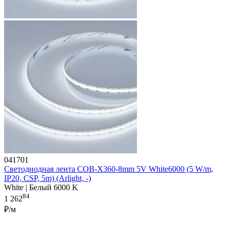
041701
Светодиодная лента COB-X360-8mm 5V White6000 (5 W/m,
IP20, CSP, 5m) (Arlight, -)
White | Белый 6000 K
84
1 262
₽/м