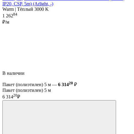
IP20, CSP, 5m) (Arlight, -)
Warm | Тёплый 3000 K
84
1 262
₽/м
В наличии
20
Пакет (полиэтилен) 5 м —
6 314
₽
Пакет (полиэтилен) 5 м
20
6 314
₽