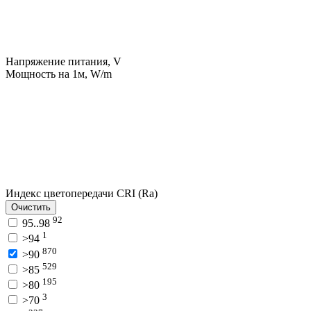
Напряжение питания, V
Мощность на 1м, W/m
Индекс цветопередачи CRI (Ra)
Очистить
92
95..98
1
>94
870
>90
529
>85
195
>80
3
>70