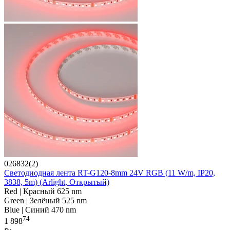
026832(2)
Светодиодная лента RT-G120-8mm 24V RGB (11 W/m, IP20,
3838, 5m) (Arlight, Открытый)
Red | Красный 625 nm
Green | Зелёный 525 nm
Blue | Синий 470 nm
74
1 898