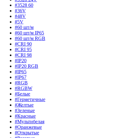
#3528 60
#36V
#48V
#5V
#60 шт/м
#60 шт/м IP65
#60 шт/м RGB
#CRI 90
#CRI 95
#CRI 98
#IP20
#IP20 RGB
#IP65
#IP67
#RGB
#RGBW
#Белые
#Герметичные
#Желтые
#Зеленые
#Красные
#Мультибелая
#Оранжевые
#Открытые