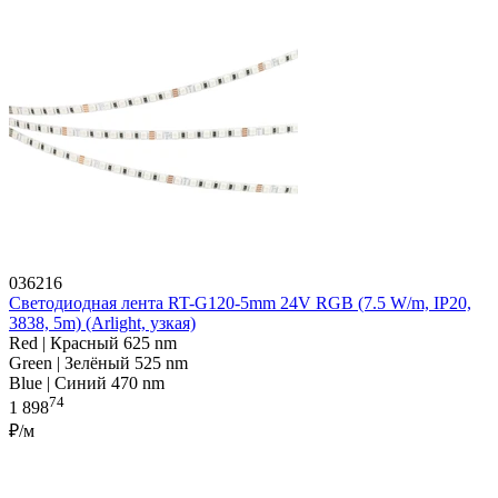
036216
Светодиодная лента RT-G120-5mm 24V RGB (7.5 W/m, IP20,
3838, 5m) (Arlight, узкая)
Red | Красный 625 nm
Green | Зелёный 525 nm
Blue | Синий 470 nm
74
1 898
₽/м