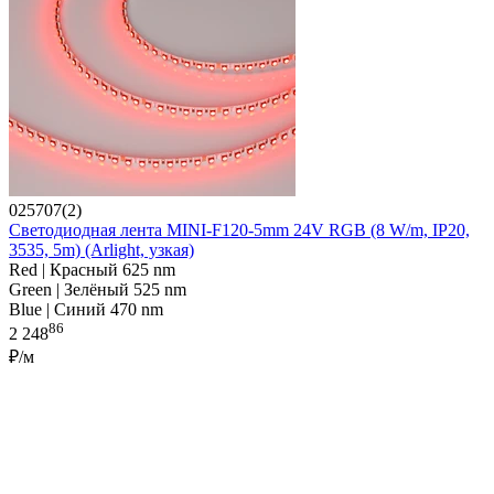
025707(2)
Светодиодная лента MINI-F120-5mm 24V RGB (8 W/m, IP20,
3535, 5m) (Arlight, узкая)
Red | Красный 625 nm
Green | Зелёный 525 nm
Blue | Синий 470 nm
86
2 248
₽/м