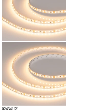
024341(2)