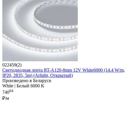
022459(2)
Светодиодная лента RT-A120-8mm 12V White6000 (14.4 W/m,
IP20, 2835, 5m) (Arlight, Открытый)
Произведено в Беларуси
White | Белый 6000 K
64
740
₽/м