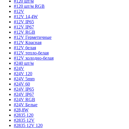
#120 шт/м
#120 шт/м RGB
#12V
#12V 14,4W
#12V IP65
#12V IP67
#12V RGB
#12V Герметичные
#12V Красная
#12V белая
#12V тепло-белая
#12V холодно-белая
#240 шт/м
#24V
#24V 120
#24V 5mm
#24V 60
#24V IP65
#24V IP67
#24V RGB
#24V Белые
#28,8W
#2835 120
#2835 12V
#2835 12V 120