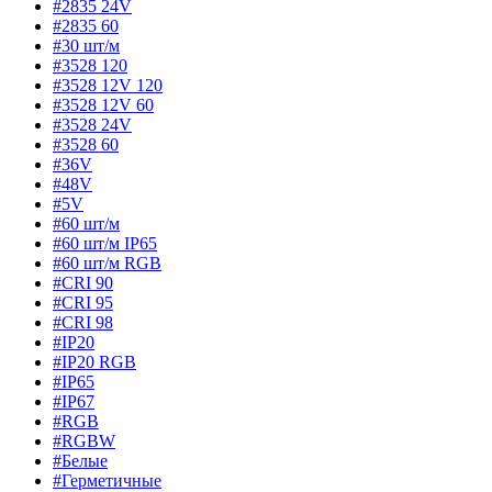
#2835 24V
#2835 60
#30 шт/м
#3528 120
#3528 12V 120
#3528 12V 60
#3528 24V
#3528 60
#36V
#48V
#5V
#60 шт/м
#60 шт/м IP65
#60 шт/м RGB
#CRI 90
#CRI 95
#CRI 98
#IP20
#IP20 RGB
#IP65
#IP67
#RGB
#RGBW
#Белые
#Герметичные