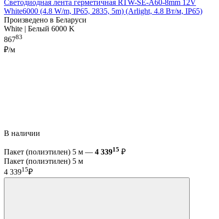
Светодиодная лента герметичная RTW-SE-A60-8mm 12V
White6000 (4.8 W/m, IP65, 2835, 5m) (Arlight, 4.8 Вт/м, IP65)
Произведено в Беларуси
White | Белый 6000 K
83
867
₽/м
В наличии
15
Пакет (полиэтилен) 5 м —
4 339
₽
Пакет (полиэтилен) 5 м
15
4 339
₽