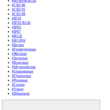
#60 шт/м RGB
#CRI 90
#CRI 95
#CRI 98
#IP20
#IP20 RGB
#IP65
#IP67
#RGB
#RGBW
#Белые
#Герметичные
#Желтые
#Зеленые
#Красные
#Мультибелая
#Оранжевые
#Открытые
#Розовые
#Синие
#Узкие
#Широкие