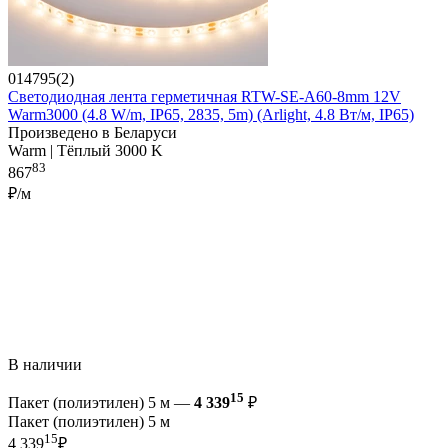
014795(2)
Светодиодная лента герметичная RTW-SE-A60-8mm 12V
Warm3000 (4.8 W/m, IP65, 2835, 5m) (Arlight, 4.8 Вт/м, IP65)
Произведено в Беларуси
Warm | Тёплый 3000 K
83
867
₽/м
В наличии
15
Пакет (полиэтилен) 5 м —
4 339
₽
Пакет (полиэтилен) 5 м
15
4 339
₽