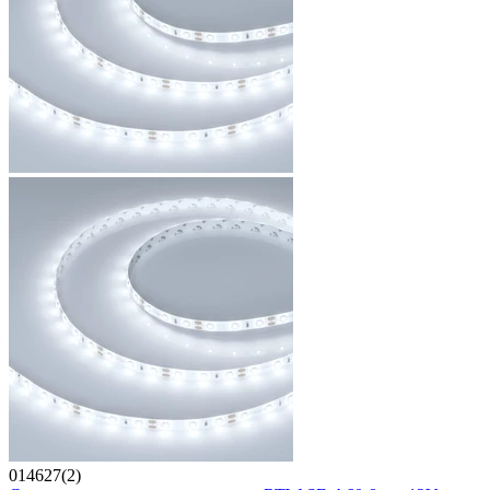
014627(2)