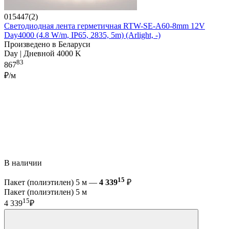
015447(2)
Светодиодная лента герметичная RTW-SE-A60-8mm 12V
Day4000 (4.8 W/m, IP65, 2835, 5m) (Arlight, -)
Произведено в Беларуси
Day | Дневной 4000 K
83
867
₽/м
В наличии
15
Пакет (полиэтилен) 5 м —
4 339
₽
Пакет (полиэтилен) 5 м
15
4 339
₽