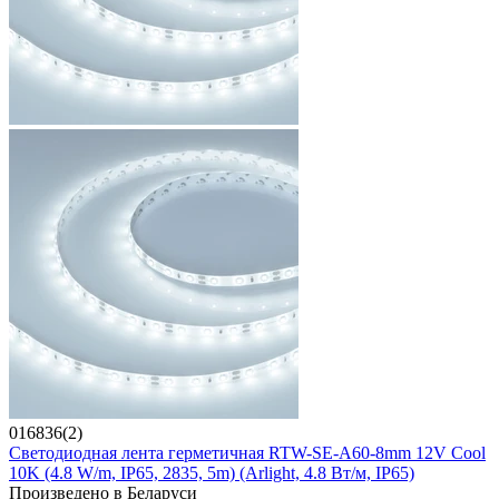
016836(2)
Светодиодная лента герметичная RTW-SE-A60-8mm 12V Cool
10K (4.8 W/m, IP65, 2835, 5m) (Arlight, 4.8 Вт/м, IP65)
Произведено в Беларуси