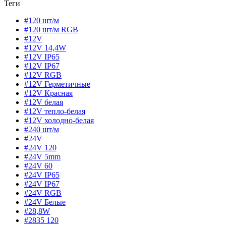
Теги
#120 шт/м
#120 шт/м RGB
#12V
#12V 14,4W
#12V IP65
#12V IP67
#12V RGB
#12V Герметичные
#12V Красная
#12V белая
#12V тепло-белая
#12V холодно-белая
#240 шт/м
#24V
#24V 120
#24V 5mm
#24V 60
#24V IP65
#24V IP67
#24V RGB
#24V Белые
#28,8W
#2835 120