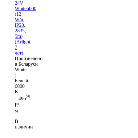
24V
White6000
(12
W/m,
IP20,
2835,
5m)
(Arlight,
7
лет)
Произведено
в Беларуси
White
|
Белый
6000
K
25
1 496
₽/
м
В
наличии