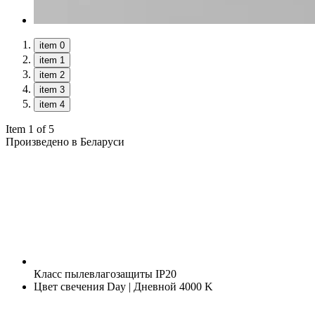
item 0
item 1
item 2
item 3
item 4
Item 1 of 5
Произведено в Беларуси
Класс пылевлагозащиты
IP20
Цвет свечения
Day | Дневной 4000 K