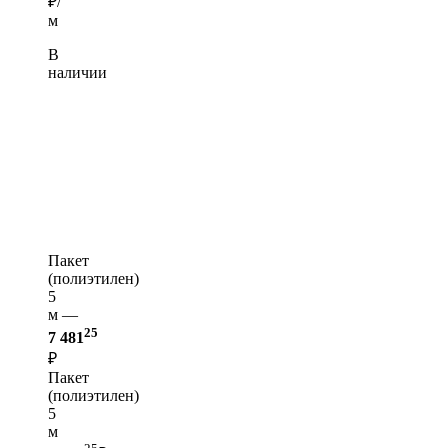
₽/
м
В
наличии
Пакет
(полиэтилен)
5
м —
25
7 481
₽
Пакет
(полиэтилен)
5
м