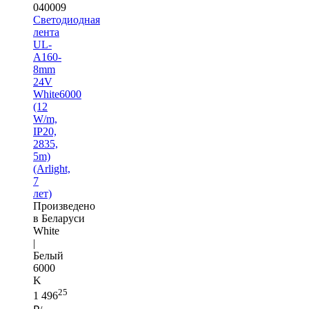
040009
Светодиодная
лента
UL-
A160-
8mm
24V
White6000
(12
W/m,
IP20,
2835,
5m)
(Arlight,
7
лет)
Произведено
в Беларуси
White
|
Белый
6000
K
25
1 496