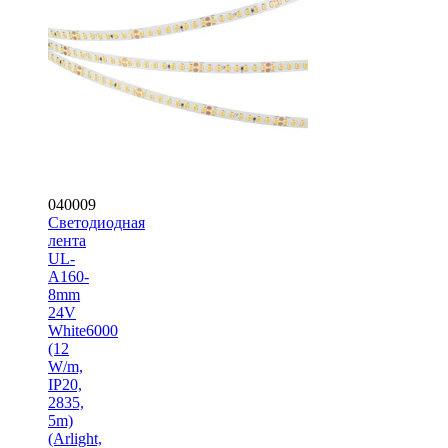
040009
Светодиодная
лента
UL-
A160-
8mm
24V
White6000
(12
W/m,
IP20,
2835,
5m)
(Arlight,