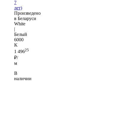
7
лет)
Произведено
в Беларуси
White
|
Белый
6000
K
25
1 496
₽/
м
В
наличии