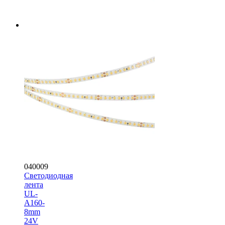
040009
Светодиодная
лента
UL-
A160-
8mm
24V