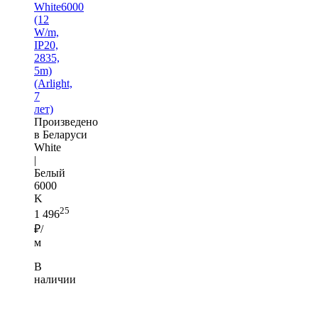
White6000
(12
W/m,
IP20,
2835,
5m)
(Arlight,
7
лет)
Произведено
в Беларуси
White
|
Белый
6000
K
25
1 496
₽/
м
В
наличии