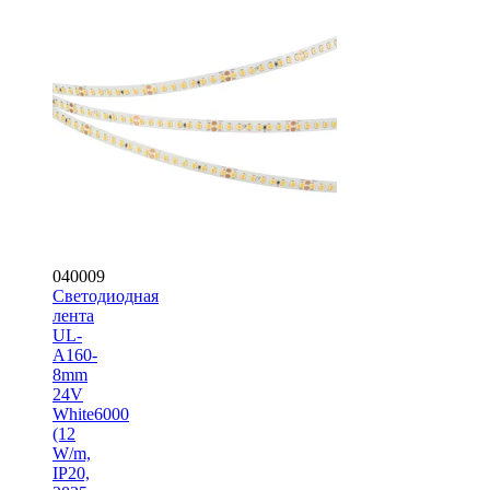
040009
Светодиодная
лента
UL-
A160-
8mm
24V
White6000
(12
W/m,
IP20,