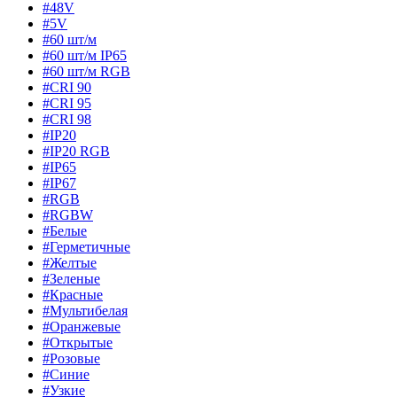
#48V
#5V
#60 шт/м
#60 шт/м IP65
#60 шт/м RGB
#CRI 90
#CRI 95
#CRI 98
#IP20
#IP20 RGB
#IP65
#IP67
#RGB
#RGBW
#Белые
#Герметичные
#Желтые
#Зеленые
#Красные
#Мультибелая
#Оранжевые
#Открытые
#Розовые
#Синие
#Узкие