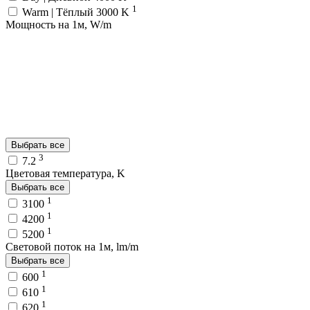
1
Warm | Тёплый 3000 K
Мощность на 1м, W/m
Выбрать все
3
7.2
Цветовая температура, K
Выбрать все
1
3100
1
4200
1
5200
Световой поток на 1м, lm/m
Выбрать все
1
600
1
610
1
620