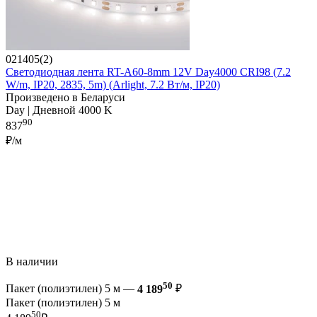
021405(2)
Светодиодная лента RT-A60-8mm 12V Day4000 CRI98 (7.2
W/m, IP20, 2835, 5m) (Arlight, 7.2 Вт/м, IP20)
Произведено в Беларуси
Day | Дневной 4000 K
90
837
₽/м
В наличии
50
Пакет (полиэтилен) 5 м —
4 189
₽
Пакет (полиэтилен) 5 м
50