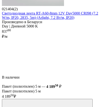
021404(2)
Светодиодная лента RT-A60-8mm 12V Day5000 CRI98 (7.2
W/m, IP20, 2835, 5m) (Arlight, 7.2 Вт/м, IP20)
Произведено в Беларуси
Day | Дневной 5000 K
90
837
₽/м
В наличии
50
Пакет (полиэтилен) 5 м —
4 189
₽
Пакет (полиэтилен) 5 м
50
4 189
₽