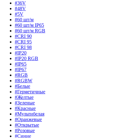
#36V
#48V
#5V
#60 шт/м
#60 шт/м IP65
#60 шт/м RGB
#CRI 90
#CRI 95
#CRI 98
#IP20
#IP20 RGB
#IP65
#IP67
#RGB
#RGBW
#Белые
#Герметичные
#Желтые
#Зеленые
#Красные
#Мультибелая
#Оранжевые
#Открытые
#Розовые
#Синие