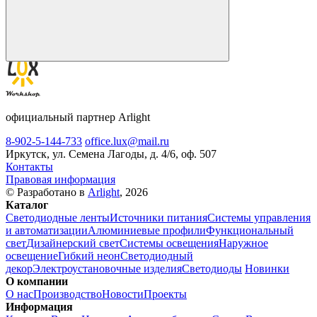
официальный партнер Arlight
8-902-5-144-733
office.lux@mail.ru
Иркутск, ул. Семена Лагоды, д. 4/6, оф. 507
Контакты
Правовая информация
© Разработано в
Arlight
, 2026
Каталог
Светодиодные ленты
Источники питания
Системы управления
и автоматизации
Алюминиевые профили
Функциональный
свет
Дизайнерский свет
Системы освещения
Наружное
освещение
Гибкий неон
Светодиодный
декор
Электроустановочные изделия
Светодиоды
Новинки
О компании
О нас
Производство
Новости
Проекты
Информация