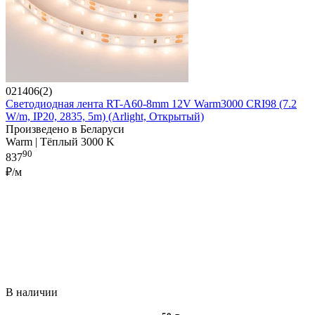
021406(2)
Светодиодная лента RT-A60-8mm 12V Warm3000 CRI98 (7.2
W/m, IP20, 2835, 5m) (Arlight, Открытый)
Произведено в Беларуси
Warm | Тёплый 3000 K
90
837
₽/м
В наличии