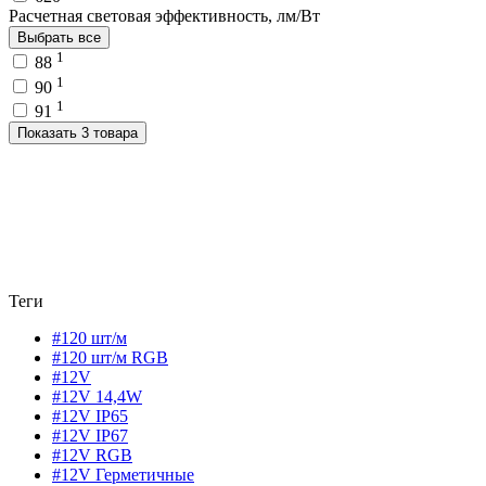
Расчетная световая эффективность, лм/Вт
Выбрать все
1
88
1
90
1
91
Показать 3 товара
Теги
#120 шт/м
#120 шт/м RGB
#12V
#12V 14,4W
#12V IP65
#12V IP67
#12V RGB
#12V Герметичные