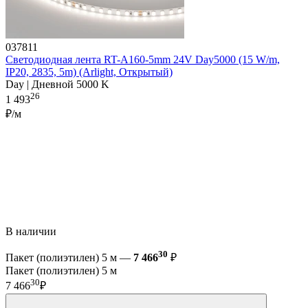
037811
Светодиодная лента RT-A160-5mm 24V Day5000 (15 W/m,
IP20, 2835, 5m) (Arlight, Открытый)
Day | Дневной 5000 K
26
1 493
₽/м
В наличии
30
Пакет (полиэтилен) 5 м —
7 466
₽
Пакет (полиэтилен) 5 м
30
7 466
₽