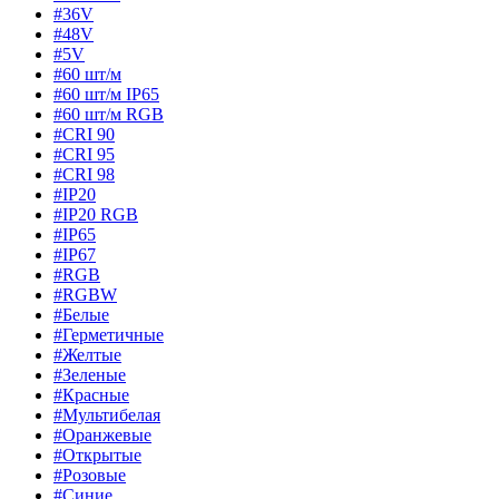
#36V
#48V
#5V
#60 шт/м
#60 шт/м IP65
#60 шт/м RGB
#CRI 90
#CRI 95
#CRI 98
#IP20
#IP20 RGB
#IP65
#IP67
#RGB
#RGBW
#Белые
#Герметичные
#Желтые
#Зеленые
#Красные
#Мультибелая
#Оранжевые
#Открытые
#Розовые
#Синие