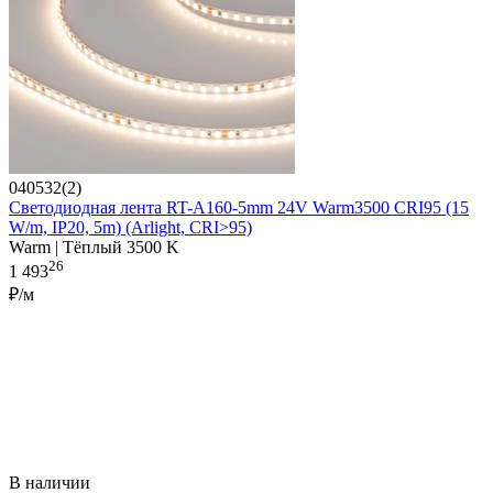
040532(2)
Светодиодная лента RT-A160-5mm 24V Warm3500 CRI95 (15
W/m, IP20, 5m) (Arlight, CRI>95)
Warm | Тёплый 3500 K
26
1 493
₽/м
В наличии