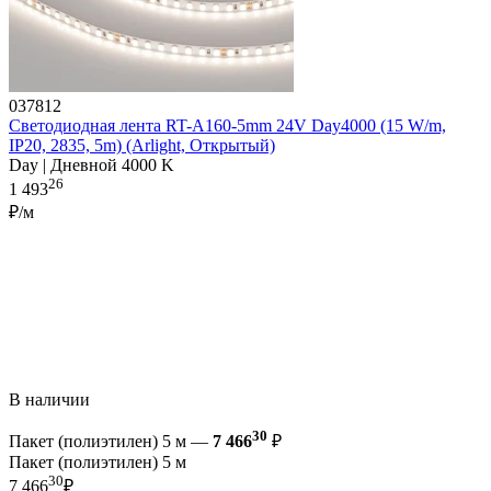
037812
Светодиодная лента RT-A160-5mm 24V Day4000 (15 W/m,
IP20, 2835, 5m) (Arlight, Открытый)
Day | Дневной 4000 K
26
1 493
₽/м
В наличии
30
Пакет (полиэтилен) 5 м —
7 466
₽
Пакет (полиэтилен) 5 м
30
7 466
₽