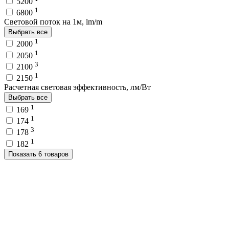
5200
1
6800
Световой поток на 1м, lm/m
Выбрать все
1
2000
1
2050
3
2100
1
2150
Расчетная световая эффективность, лм/Вт
Выбрать все
1
169
1
174
3
178
1
182
Показать 6 товаров