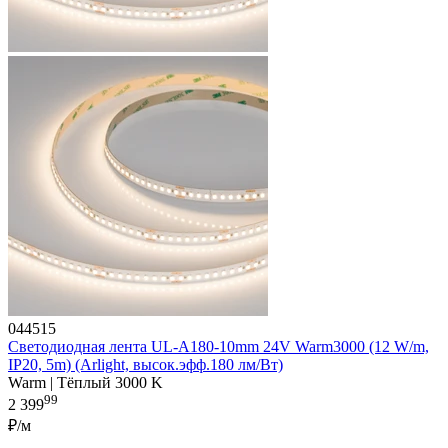
044515
Светодиодная лента UL-A180-10mm 24V Warm3000 (12 W/m,
IP20, 5m) (Arlight, высок.эфф.180 лм/Вт)
Warm | Тёплый 3000 K
99
2 399
₽/м