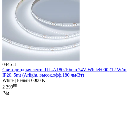
044511
Светодиодная лента UL-A180-10mm 24V White6000 (12 W/m,
IP20, 5m) (Arlight, высок.эфф.180 лм/Вт)
White | Белый 6000 K
99
2 399
₽/м