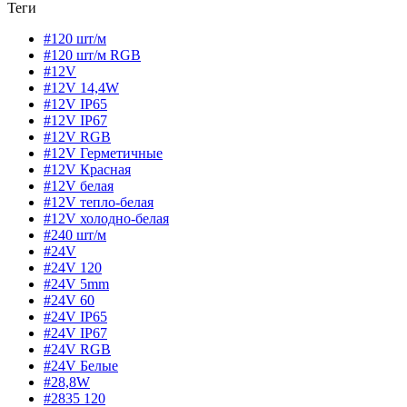
Теги
#120 шт/м
#120 шт/м RGB
#12V
#12V 14,4W
#12V IP65
#12V IP67
#12V RGB
#12V Герметичные
#12V Красная
#12V белая
#12V тепло-белая
#12V холодно-белая
#240 шт/м
#24V
#24V 120
#24V 5mm
#24V 60
#24V IP65
#24V IP67
#24V RGB
#24V Белые
#28,8W
#2835 120