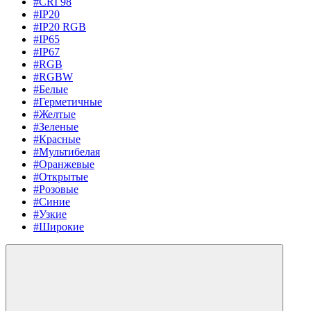
#CRI 98
#IP20
#IP20 RGB
#IP65
#IP67
#RGB
#RGBW
#Белые
#Герметичные
#Желтые
#Зеленые
#Красные
#Мультибелая
#Оранжевые
#Открытые
#Розовые
#Синие
#Узкие
#Широкие