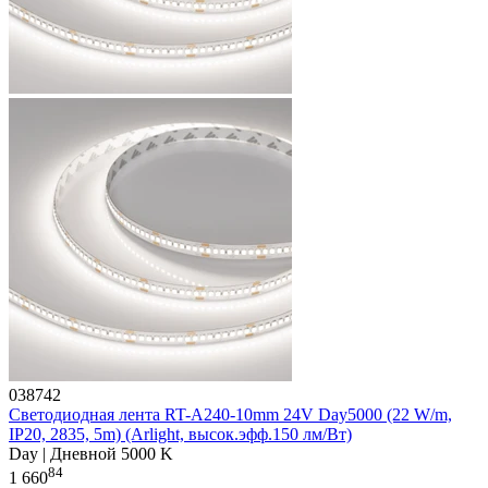
038742
Светодиодная лента RT-A240-10mm 24V Day5000 (22 W/m,
IP20, 2835, 5m) (Arlight, высок.эфф.150 лм/Вт)
Day | Дневной 5000 K
84
1 660