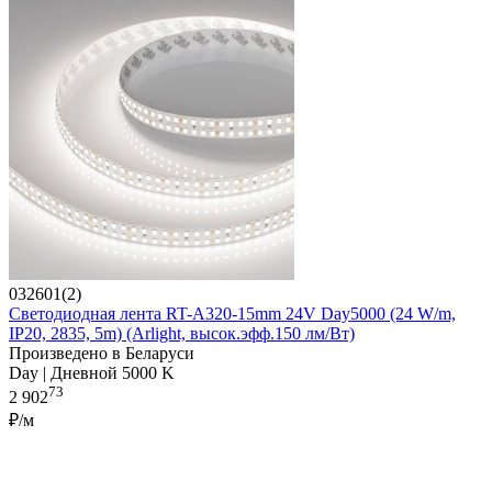
032601(2)
Светодиодная лента RT-A320-15mm 24V Day5000 (24 W/m,
IP20, 2835, 5m) (Arlight, высок.эфф.150 лм/Вт)
Произведено в Беларуси
Day | Дневной 5000 K
73
2 902
₽/м