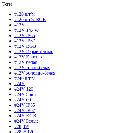
Теги
#120 шт/м
#120 шт/м RGB
#12V
#12V 14,4W
#12V IP65
#12V IP67
#12V RGB
#12V Герметичные
#12V Красная
#12V белая
#12V тепло-белая
#12V холодно-белая
#240 шт/м
#24V
#24V 120
#24V 5mm
#24V 60
#24V IP65
#24V IP67
#24V RGB
#24V Белые
#28,8W
#2835 120