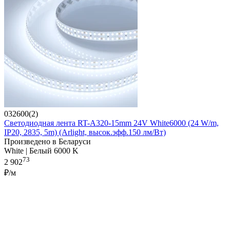
032600(2)
Светодиодная лента RT-A320-15mm 24V White6000 (24 W/m,
IP20, 2835, 5m) (Arlight, высок.эфф.150 лм/Вт)
Произведено в Беларуси
White | Белый 6000 K
73
2 902
₽/м