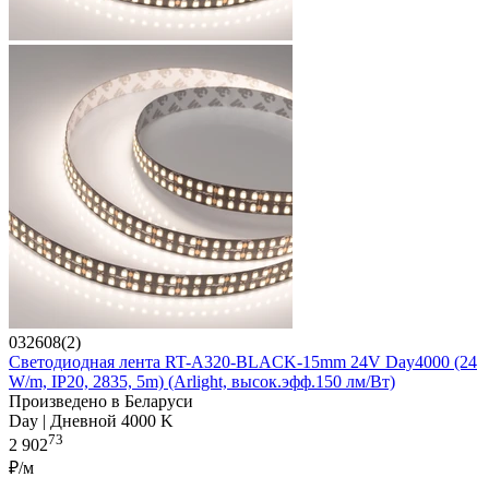
032608(2)
Светодиодная лента RT-A320-BLACK-15mm 24V Day4000 (24
W/m, IP20, 2835, 5m) (Arlight, высок.эфф.150 лм/Вт)
Произведено в Беларуси
Day | Дневной 4000 K
73
2 902
₽/м