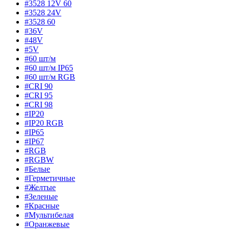
#3528 12V 60
#3528 24V
#3528 60
#36V
#48V
#5V
#60 шт/м
#60 шт/м IP65
#60 шт/м RGB
#CRI 90
#CRI 95
#CRI 98
#IP20
#IP20 RGB
#IP65
#IP67
#RGB
#RGBW
#Белые
#Герметичные
#Желтые
#Зеленые
#Красные
#Мультибелая
#Оранжевые