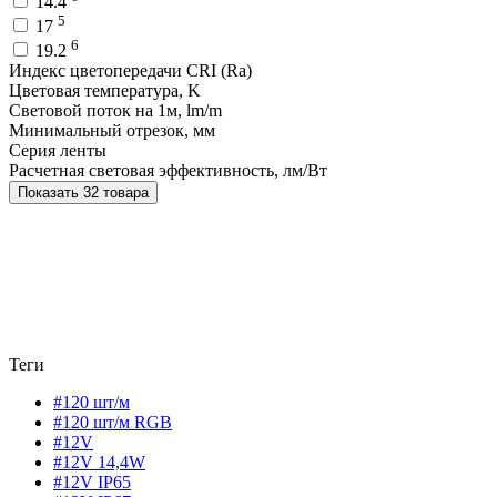
14.4
5
17
6
19.2
Индекс цветопередачи CRI (Ra)
Цветовая температура, K
Световой поток на 1м, lm/m
Минимальный отрезок, мм
Серия ленты
Расчетная световая эффективность, лм/Вт
Показать 32 товара
Теги
#120 шт/м
#120 шт/м RGB
#12V
#12V 14,4W
#12V IP65