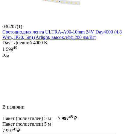
036207(1)
Светодиодная лента ULTRA-A90-10mm 24V Day4000 (4.8
W/m, IP20, 5m) (Arlight, высок.эфф.200 лм/Вт)
Day | Дневной 4000 K
49
1 599
₽/м
В наличии
45
Пакет (полиэтилен) 5 м —
7 997
₽
Пакет (полиэтилен) 5 м
45
7 997
₽